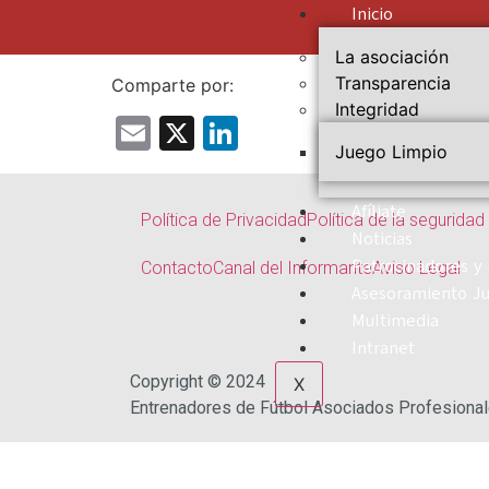
Inicio
La asociación
Transparencia
Comparte por:
Integridad
Email
X
LinkedIn
Juego Limpio
Afíliate
Política de Privacidad
Política de la seguridad
Noticias
Patrocinadores y
Contacto
Canal del Informante
Aviso Legal
Asesoramiento Ju
Multimedia
Intranet
Copyright © 2024
X
Entrenadores de Fútbol Asociados Profesiona